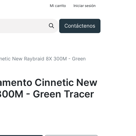
Mi carrito
Iniciar sesión
Contáctenos
nnetic New Raybraid 8X 300M - Green
lamento Cinnetic New
300M - Green Tracer