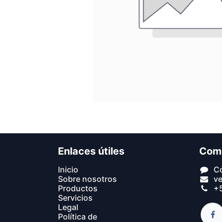
Enlaces útiles
Com
In​icio​
C
Sobre nosotros
v
Productos
+5
Servicios
Legal
Política de