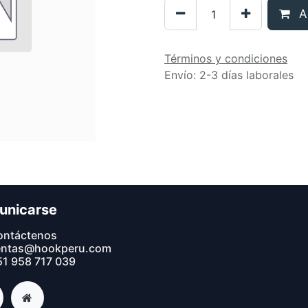
Ag
Términos y condiciones
Envío: 2-3 días laborales
unicarse
ontáctenos
entas@hookperu.com
1 9​58 717 039