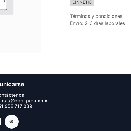
CINNETIC
Términos y condiciones
Envío: 2-3 días laborales
unicarse
ontáctenos
entas@hookperu.com
1 9​58 717 039