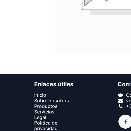
Enlaces útiles
Com
In​icio​
C
Sobre nosotros
v
Productos
+5
Servicios
Legal
Política de
privacidad