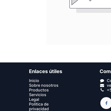
Enlaces útiles
Com
In​icio​
C
Sobre nosotros
v
Productos
+5
Servicios
Legal
Política de
privacidad