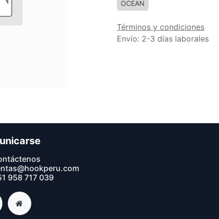
OCEAN
Términos y condiciones
Envío: 2-3 días laborales
unicarse
ontáctenos
entas@hookperu.com
1 9​58 717 039